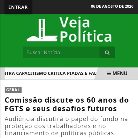
06 DE AGOSTO DE 2026
ENTRAR
MENU
A CAPACITISMO CRITICA PIADAS E FALTA DE ATENÇÃO
O
EM ALTA
GERAL
Comissão discute os 60 anos do
FGTS e seus desafios futuros
Audiência discutirá o papel do fundo na
proteção dos trabalhadores e no
financiamento de políticas públicas