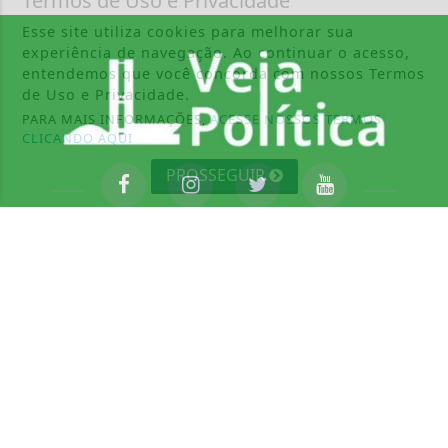
Termos de Uso e Privacidade
Esse site utiliza cookies para melhorar sua
experiência de navegação. Ao continuar o acesso,
entendemos que você concorda com nossos Termos
de Uso e Privacidade.
PARA MAIS INFORMAÇÕES,
ACESSE NOSSOS TERMOS
CLICANDO AQUI
PROSSEGUIR
INÍCIO
|
SOBRE
|
PAINEL DO LEITOR
|
TERMOS DE USO E PRIVACIDADE
|
CONTATO