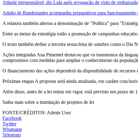
Atitude irresponsável, diz Lula após revogação de visto de embaixad
Adalto de Bandeirantes acompanha preparativos para funcionamento 
A relatora também alterou a denominação de "Política" para "Estratégi
Entre as metas da estratégia estão a promoção de campanhas educativa
O texto também define a terceira sexta-feira de outubro como o Dia
Ações integradas Ana Pimentel destacou que os transtornos da lingua
compromisso com medidas para ampliar o conhecimento da população e
O financiamento das ações dependerá da disponibilidade de recursos do
Próximas etapas A proposta será ainda analisada, em caráter conclusiv
Além disso, antes de a lei entrar em vigor, está previsto um prazo d
Saiba mais sobre a tramitação de projetos de lei
FONTE/CRÉDITOS:
Admin User
Facebook
Twitter
Whatsapp
Telegram