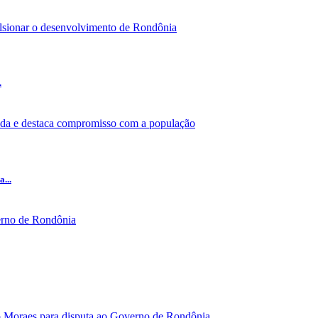
.
...