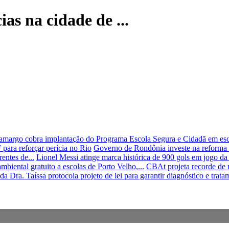
ias na cidade de ...
margo cobra implantação do Programa Escola Segura e Cidadã em esco
para reforçar perícia no Rio
Governo de Rondônia investe na reforma d
entes de...
Lionel Messi atinge marca histórica de 900 gols em jogo d
ntal gratuito a escolas de Porto Velho,...
CBAt projeta recorde de 
a Dra. Taíssa protocola projeto de lei para garantir diagnóstico e tratam