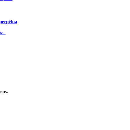
 perpétua
e...
ens.