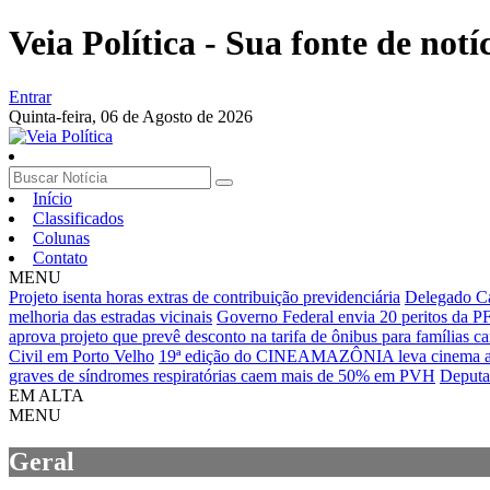
Veia Política - Sua fonte de notíc
Entrar
Quinta-feira,
06 de Agosto de 2026
Início
Classificados
Colunas
Contato
MENU
Projeto isenta horas extras de contribuição previdenciária
Delegado Ca
melhoria das estradas vicinais
Governo Federal envia 20 peritos da PF 
aprova projeto que prevê desconto na tarifa de ônibus para famílias car
Civil em Porto Velho
19ª edição do CINEAMAZÔNIA leva cinema ambie
graves de síndromes respiratórias caem mais de 50% em PVH
Deputad
EM ALTA
MENU
Geral