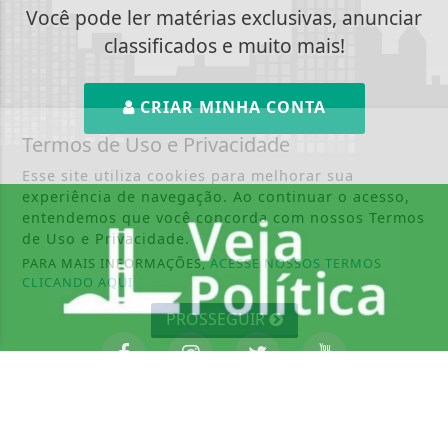
Você pode ler matérias exclusivas, anunciar
classificados e muito mais!
CRIAR MINHA CONTA
Termos de Uso e Privacidade
Esse site utiliza cookies para melhorar sua
experiência de navegação. Ao continuar o acesso,
entendemos que você concorda com nossos Termos
de Uso e Privacidade.
PARA MAIS INFORMAÇÕES,
ACESSE NOSSOS TERMOS
CLICANDO AQUI
PROSSEGUIR
INÍCIO
|
SOBRE
|
PAINEL DO LEITOR
|