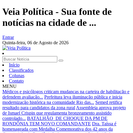
Veia Política - Sua fonte de
notícias na cidade de ...
Entrar
Quinta-feira,
06 de Agosto de 2026
Início
Classificados
Colunas
Contato
MENU
Médicos e psicólogos criticam mudanças na carteira de habilitação e
defendem avaliação...
Prefeitura leva iluminação pública e inicia
modernização histórica na comunidade Rio das...
Semed retifica
resultado para candidatos da zona rural
Assembleia aprova projeto
de Ismael Crispin que regulamenta bronzeamento assistido
controlado...
BATALHÃO DE CHOQUE DA PM DE
RONDÔNIA TEM NOVO COMANDANTE
Dra. Taíssa é
homenageada com Medalha Comemorativa dos 42 anos da