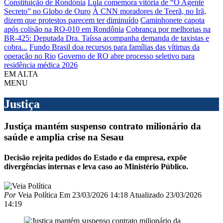
Constituição de Rondônia
Lula comemora vitória de “O Agente
Secreto” no Globo de Ouro
À CNN moradores de Teerã, no Irã,
dizem que protestos parecem ter diminuído
Caminhonete capota
após colisão na RO-010 em Rondônia
Cobrança por melhorias na
BR-425: Deputada Dra. Taíssa acompanha demanda de taxistas e
cobra...
Fundo Brasil doa recursos para famílias das vítimas da
operação no Rio
Governo de RO abre processo seletivo para
residência médica 2026
EM ALTA
MENU
Justiça
Justiça mantém suspenso contrato milionário da
saúde e amplia crise na Sesau
Decisão rejeita pedidos do Estado e da empresa, expõe
divergências internas e leva caso ao Ministério Público.
Por
Veia Política
Em
23/03/2026 14:18
Atualizado
23/03/2026
14:19