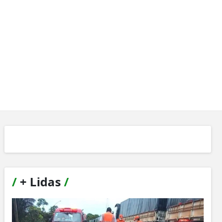
/
+ Lidas
/