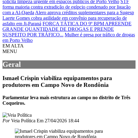
solicita limpeza urgente em espaços públicos de Porto Velho
STF
forma maioria contra extradição de egípcio condenado por ligação
com a Al‑Qaeda
Alero aprova créditos suplementares para a Sugesp
Laerte Gomes cobra agilidade em convênio para recuperação de
asfalto em Ji-Paraná
FORÇA TÁTICA DO 9º BPM APREENDE
GRANDE QUANTIDADE DE DROGAS E PRENDE
SUSPEITO POR TRÁFICO...
Mulher é presa por tráfico de drogas
em Porto Velho
EM ALTA
MENU
Geral
Ismael Crispin viabiliza equipamentos para
produtores em Campo Novo de Rondônia
Parlamentar leva mais estrutura ao campo no distrito de Três
Coqueiros.
Por
Veia Política
Em
27/04/2026 18:44