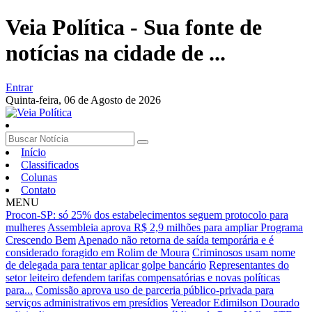
Veia Política - Sua fonte de
notícias na cidade de ...
Entrar
Quinta-feira,
06 de Agosto de 2026
Início
Classificados
Colunas
Contato
MENU
Procon-SP: só 25% dos estabelecimentos seguem protocolo para
mulheres
Assembleia aprova R$ 2,9 milhões para ampliar Programa
Crescendo Bem
Apenado não retorna de saída temporária e é
considerado foragido em Rolim de Moura
Criminosos usam nome
de delegada para tentar aplicar golpe bancário
Representantes do
setor leiteiro defendem tarifas compensatórias e novas políticas
para...
Comissão aprova uso de parceria público-privada para
serviços administrativos em presídios
Vereador Edimilson Dourado