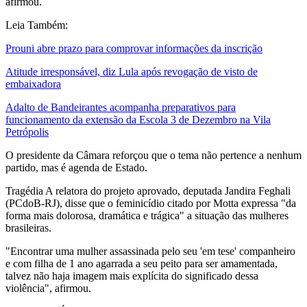
afirmou.
Leia Também:
Prouni abre prazo para comprovar informações da inscrição
Atitude irresponsável, diz Lula após revogação de visto de
embaixadora
Adalto de Bandeirantes acompanha preparativos para
funcionamento da extensão da Escola 3 de Dezembro na Vila
Petrópolis
O presidente da Câmara reforçou que o tema não pertence a nenhum
partido, mas é agenda de Estado.
Tragédia A relatora do projeto aprovado, deputada Jandira Feghali
(PCdoB-RJ), disse que o feminicídio citado por Motta expressa "da
forma mais dolorosa, dramática e trágica" a situação das mulheres
brasileiras.
"Encontrar uma mulher assassinada pelo seu 'em tese' companheiro
e com filha de 1 ano agarrada a seu peito para ser amamentada,
talvez não haja imagem mais explícita do significado dessa
violência", afirmou.