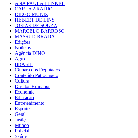
ANA PAULA HENKEL
CARLA ARAÚJO
DIEGO MUNIZ
HEBERT DE LINS
JOSIAS DE SOUZA
MARCELO BARROSO
MASSUD BRADA
Edições
Notícias
Agência DINO
Agro
BRASIL
Câmara dos Deputados
Conteúdo Patrocinado
Cultura
Direitos Humanos
Economia
Educação
Entretenimento
Esportes
Geral
Justiça
Mundo
Policial
Saúde