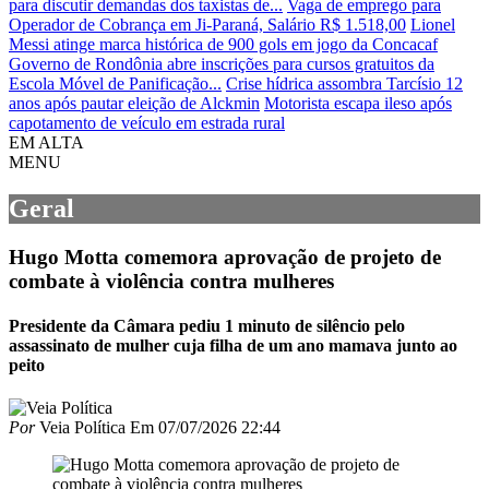
para discutir demandas dos taxistas de...
Vaga de emprego para
Operador de Cobrança em Ji-Paraná, Salário R$ 1.518,00
Lionel
Messi atinge marca histórica de 900 gols em jogo da Concacaf
Governo de Rondônia abre inscrições para cursos gratuitos da
Escola Móvel de Panificação...
Crise hídrica assombra Tarcísio 12
anos após pautar eleição de Alckmin
Motorista escapa ileso após
capotamento de veículo em estrada rural
EM ALTA
MENU
Geral
Hugo Motta comemora aprovação de projeto de
combate à violência contra mulheres
Presidente da Câmara pediu 1 minuto de silêncio pelo
assassinato de mulher cuja filha de um ano mamava junto ao
peito
Por
Veia Política
Em
07/07/2026 22:44