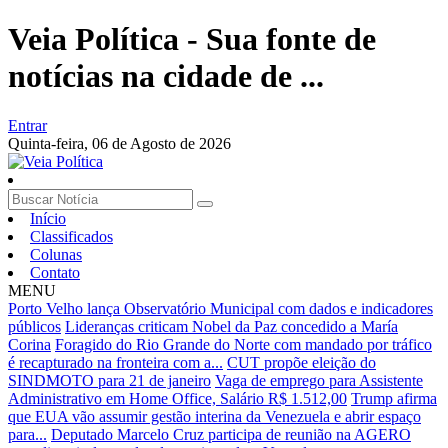
Veia Política - Sua fonte de
notícias na cidade de ...
Entrar
Quinta-feira,
06 de Agosto de 2026
Início
Classificados
Colunas
Contato
MENU
Porto Velho lança Observatório Municipal com dados e indicadores
públicos
Lideranças criticam Nobel da Paz concedido a María
Corina
Foragido do Rio Grande do Norte com mandado por tráfico
é recapturado na fronteira com a...
CUT propõe eleição do
SINDMOTO para 21 de janeiro
Vaga de emprego para Assistente
Administrativo em Home Office, Salário R$ 1.512,00
Trump afirma
que EUA vão assumir gestão interina da Venezuela e abrir espaço
para...
Deputado Marcelo Cruz participa de reunião na AGERO