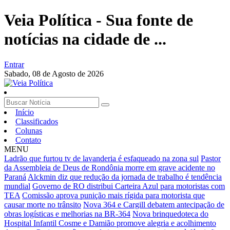
Veia Política - Sua fonte de
notícias na cidade de ...
Entrar
Sabado,
08 de Agosto de 2026
Início
Classificados
Colunas
Contato
MENU
Ladrão que furtou tv de lavanderia é esfaqueado na zona sul
Pastor
da Assembleia de Deus de Rondônia morre em grave acidente no
Paraná
Alckmin diz que redução da jornada de trabalho é tendência
mundial
Governo de RO distribui Carteira Azul para motoristas com
TEA
Comissão aprova punição mais rígida para motorista que
causar morte no trânsito
Nova 364 e Cargill debatem antecipação de
obras logísticas e melhorias na BR-364
Nova brinquedoteca do
Hospital Infantil Cosme e Damião promove alegria e acolhimento