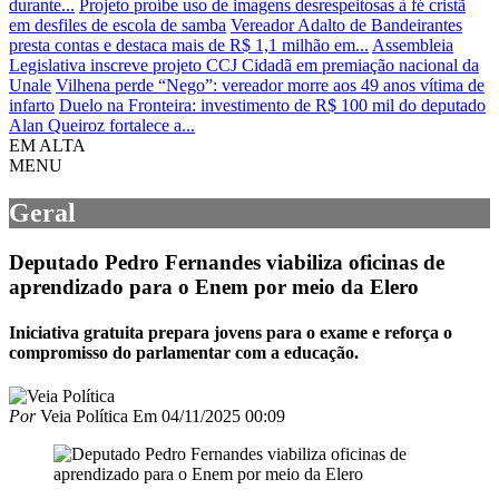
durante...
Projeto proíbe uso de imagens desrespeitosas à fé cristã
em desfiles de escola de samba
Vereador Adalto de Bandeirantes
presta contas e destaca mais de R$ 1,1 milhão em...
Assembleia
Legislativa inscreve projeto CCJ Cidadã em premiação nacional da
Unale
Vilhena perde “Nego”: vereador morre aos 49 anos vítima de
infarto
Duelo na Fronteira: investimento de R$ 100 mil do deputado
Alan Queiroz fortalece a...
EM ALTA
MENU
Geral
Deputado Pedro Fernandes viabiliza oficinas de
aprendizado para o Enem por meio da Elero
Iniciativa gratuita prepara jovens para o exame e reforça o
compromisso do parlamentar com a educação.
Por
Veia Política
Em
04/11/2025 00:09