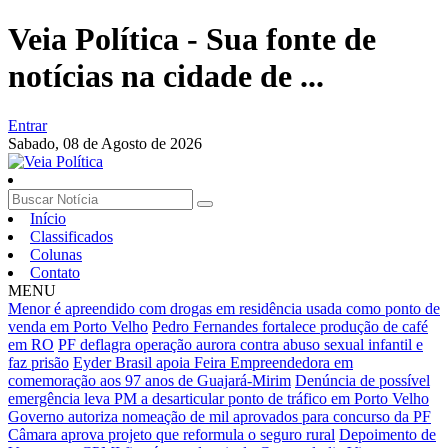
Veia Política - Sua fonte de
notícias na cidade de ...
Entrar
Sabado,
08 de Agosto de 2026
Início
Classificados
Colunas
Contato
MENU
Menor é apreendido com drogas em residência usada como ponto de
venda em Porto Velho
Pedro Fernandes fortalece produção de café
em RO
PF deflagra operação aurora contra abuso sexual infantil e
faz prisão
Eyder Brasil apoia Feira Empreendedora em
comemoração aos 97 anos de Guajará-Mirim
Denúncia de possível
emergência leva PM a desarticular ponto de tráfico em Porto Velho
Governo autoriza nomeação de mil aprovados para concurso da PF
Câmara aprova projeto que reformula o seguro rural
Depoimento de