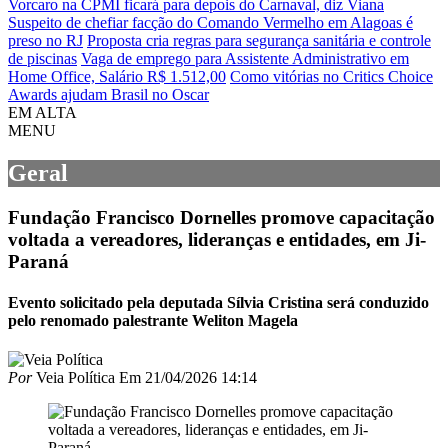
Vorcaro na CPMI ficará para depois do Carnaval, diz Viana
Suspeito de chefiar facção do Comando Vermelho em Alagoas é
preso no RJ
Proposta cria regras para segurança sanitária e controle
de piscinas
Vaga de emprego para Assistente Administrativo em
Home Office, Salário R$ 1.512,00
Como vitórias no Critics Choice
Awards ajudam Brasil no Oscar
EM ALTA
MENU
Geral
Fundação Francisco Dornelles promove capacitação
voltada a vereadores, lideranças e entidades, em Ji-
Paraná
Evento solicitado pela deputada Sílvia Cristina será conduzido
pelo renomado palestrante Weliton Magela
Por
Veia Política
Em
21/04/2026 14:14