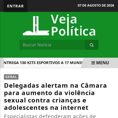
07 DE AGOSTO DE 2026
ENTRAR
MENU
REGA 130 KITS ESPORTIVOS A 17 MUNICÍPIOS
POLÍCIA M
EM ALTA
GERAL
Delegadas alertam na Câmara
para aumento da violência
sexual contra crianças e
adolescentes na internet
Especialistas defenderam ações de