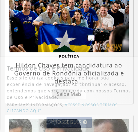
POLÍTICA
Hildon Chaves tem candidatura ao
Termos de Uso e Privacidade
Governo de Rondônia oficializada e
Esse site utiliza cookies para melhorar sua
destaca...
experiência de navegação. Ao continuar o acesso,
entendemos que você concorda com nossos Termos
Saiba Mais
de Uso e Privacidade.
PARA MAIS INFORMAÇÕES,
ACESSE NOSSOS TERMOS
CLICANDO AQUI
PROSSEGUIR