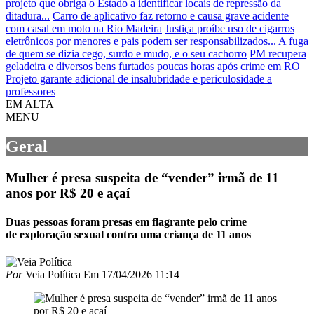
projeto que obriga o Estado a identificar locais de repressão da
ditadura...
Carro de aplicativo faz retorno e causa grave acidente
com casal em moto na Rio Madeira
Justiça proíbe uso de cigarros
eletrônicos por menores e pais podem ser responsabilizados...
A fuga
de quem se dizia cego, surdo e mudo, e o seu cachorro
PM recupera
geladeira e diversos bens furtados poucas horas após crime em RO
Projeto garante adicional de insalubridade e periculosidade a
professores
EM ALTA
MENU
Geral
Mulher é presa suspeita de “vender” irmã de 11
anos por R$ 20 e açaí
Duas pessoas foram presas em flagrante pelo crime
de exploração sexual contra uma criança de 11 anos
Por
Veia Política
Em
17/04/2026 11:14