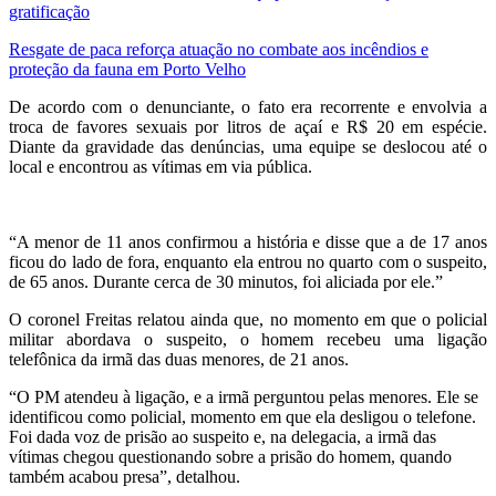
gratificação
Resgate de paca reforça atuação no combate aos incêndios e
proteção da fauna em Porto Velho
De acordo com o denunciante, o fato era recorrente e envolvia a
troca de favores sexuais por litros de açaí e R$ 20 em espécie.
Diante da gravidade das denúncias, uma equipe se deslocou até o
local e encontrou as vítimas em via pública.
“A menor de 11 anos confirmou a história e disse que a de 17 anos
ficou do lado de fora, enquanto ela entrou no quarto com o suspeito,
de 65 anos. Durante cerca de 30 minutos, foi aliciada por ele.”
O coronel Freitas relatou ainda que, no momento em que o policial
militar abordava o suspeito, o homem recebeu uma ligação
telefônica da irmã das duas menores, de 21 anos.
“O PM atendeu à ligação, e a irmã perguntou pelas menores. Ele se
identificou como policial, momento em que ela desligou o telefone.
Foi dada voz de prisão ao suspeito e, na delegacia, a irmã das
vítimas chegou questionando sobre a prisão do homem, quando
também acabou presa”, detalhou.