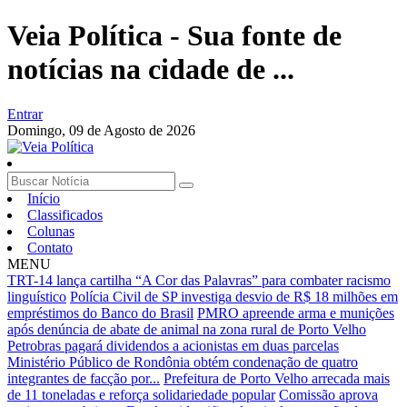
Veia Política - Sua fonte de
notícias na cidade de ...
Entrar
Domingo,
09 de Agosto de 2026
Início
Classificados
Colunas
Contato
MENU
TRT-14 lança cartilha “A Cor das Palavras” para combater racismo
linguístico
Polícia Civil de SP investiga desvio de R$ 18 milhões em
empréstimos do Banco do Brasil
PMRO apreende arma e munições
após denúncia de abate de animal na zona rural de Porto Velho
Petrobras pagará dividendos a acionistas em duas parcelas
Ministério Público de Rondônia obtém condenação de quatro
integrantes de facção por...
Prefeitura de Porto Velho arrecada mais
de 11 toneladas e reforça solidariedade popular
Comissão aprova