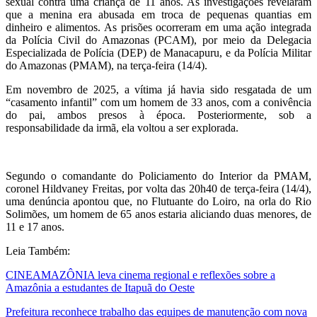
sexual contra uma criança de 11 anos. As investigações revelaram
que a menina era abusada em troca de pequenas quantias em
dinheiro e alimentos. As prisões ocorreram em uma ação integrada
da Polícia Civil do Amazonas (PCAM), por meio da Delegacia
Especializada de Polícia (DEP) de Manacapuru, e da Polícia Militar
do Amazonas (PMAM), na terça-feira (14/4).
Em novembro de 2025, a vítima já havia sido resgatada de um
“casamento infantil” com um homem de 33 anos, com a conivência
do pai, ambos presos à época. Posteriormente, sob a
responsabilidade da irmã, ela voltou a ser explorada.
Segundo o comandante do Policiamento do Interior da PMAM,
coronel Hildvaney Freitas, por volta das 20h40 de terça-feira (14/4),
uma denúncia apontou que, no Flutuante do Loiro, na orla do Rio
Solimões, um homem de 65 anos estaria aliciando duas menores, de
11 e 17 anos.
Leia Também:
CINEAMAZÔNIA leva cinema regional e reflexões sobre a
Amazônia a estudantes de Itapuã do Oeste
Prefeitura reconhece trabalho das equipes de manutenção com nova