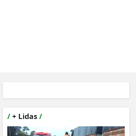
/
+ Lidas
/