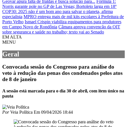
Geovar apura falta de fraldas e busca solução para...
Fórmula 1:
Norris garante pole no GP de Las Vegas; Bortoleto larga em 18º
COP30: 2025 não é um bom ano para salvar o planeta, afirma
especialista
MPRO entrega mais de mil kits escolares à Prefeitura de
Porto Velho
Ismael Crispin viabiliza equipamentos para produtores
em Campo Novo de Rondônia
Câmara aprova convenção da OIT
sobre segurança e saúde no trabalho; texto vai ao Senado
EM ALTA
MENU
Geral
Convocada sessão do Congresso para análise do
veto à redução das penas dos condenados pelos atos
de 8 de janeiro
A sessão está marcada para o dia 30 de abril, com item único na
pauta
Por
Veia Política
Em
09/04/2026 18:44