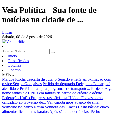
Veia Política - Sua fonte de
notícias na cidade de ...
Entrar
Sabado,
08 de Agosto de 2026
Início
Classificados
Colunas
Contato
MENU
Marcos Rocha descarta disputar o Senado e nega aproximação com
o vice Sérgio Gonçalves
Pedido do deputado Delegado Camargo é
atendido e Prefeitura amplia programas de transporte...
Projeto exige
nome fantasia e CNPJ em faturas de cartão de crédito e débito
Federação União Progressistas oficializa Hildon Chaves como
candidato ao Governo de...
Van capota após avanço de sinal
vermelho no bairro Nossa Senhora das Graças
Cesta básica: cinco
alimentos ficam mais baratos
Após série de denúncias, Pedro