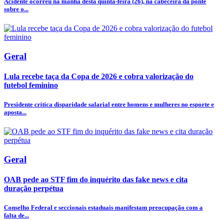
Acidente ocorreu na manhã desta quinta-feira (26), na cabeceira da ponte
sobre o...
Geral
Lula recebe taça da Copa de 2026 e cobra valorização do
futebol feminino
Presidente critica disparidade salarial entre homens e mulheres no esporte e
aposta...
Geral
OAB pede ao STF fim do inquérito das fake news e cita
duração perpétua
Conselho Federal e seccionais estaduais manifestam preocupação com a
falta de...