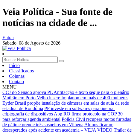
Veia Política - Sua fonte de
notícias na cidade de ...
Entrar
Sabado,
08 de Agosto de 2026
Início
Classificados
Colunas
Contato
MENU
CCJ do Senado aprova PL Antifacção e texto segue para o plenário
Mutirão em Porto Velho insere Implanon em mais de 400 mulheres
Eyder Brasil propõe instalação de câmeras em salas de aula da rede
estadual de Rondônia
PF investe em softwares para quebrar
criptografia de dispositivos App
RO firma protocolo na COP 30
para reforçar agenda ambiental
Polícia Civil recupera motos furtadas
de pátio e prende três suspeitos em Vilhena
Alunos ficaram
desesperados após acidente em academia – VEJA VÍDEO
Trailer de