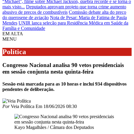
“Michael”, filme sobre Michael Jackson, quebra recorde e se torna o
mais visto...
Deputados aprovam projeto que torna crime aumento
abusivo de preços de combustíveis
Comissão debate alta do preço
do querosene de aviação
Nota de Pesar: Maria de Fatima de Paula
Mendes
UNIR lança seleção para Residência Médica em Saúde da
Família e Comunidade
EM ALTA
MENU
Política
Congresso Nacional analisa 90 vetos presidenciais
em sessão conjunta nesta quinta-feira
Sessão está marcada para as 10 horas e inclui 934 dispositivos
pendentes de deliberação.
Por
Veia Política
Em
18/06/2026 08:30
Kayo Magalhães / Câmara dos Deputados