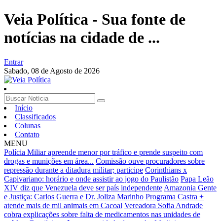
Veia Política - Sua fonte de
notícias na cidade de ...
Entrar
Sabado,
08 de Agosto de 2026
Início
Classificados
Colunas
Contato
MENU
Polícia Miliar apreende menor por tráfico e prende suspeito com
drogas e munições em área...
Comissão ouve procuradores sobre
repressão durante a ditadura militar; participe
Corinthians x
Capivariano: horário e onde assistir ao jogo do Paulistão
Papa Leão
XIV diz que Venezuela deve ser país independente
Amazonia Gente
e Justiça: Carlos Guerra e Dr. Joliza Marinho
Programa Castra +
atende mais de mil animais em Cacoal
Vereadora Sofia Andrade
cobra explicações sobre falta de medicamentos nas unidades de