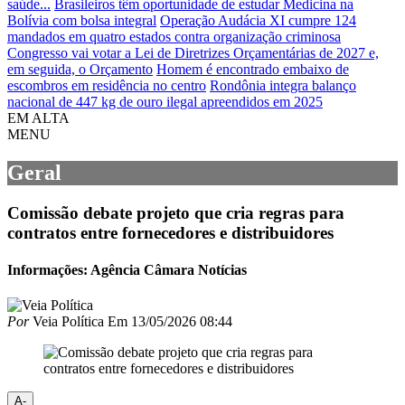
saúde...
Brasileiros têm oportunidade de estudar Medicina na
Bolívia com bolsa integral
Operação Audácia XI cumpre 124
mandados em quatro estados contra organização criminosa
Congresso vai votar a Lei de Diretrizes Orçamentárias de 2027 e,
em seguida, o Orçamento
Homem é encontrado embaixo de
escombros em residência no centro
Rondônia integra balanço
nacional de 447 kg de ouro ilegal apreendidos em 2025
EM ALTA
MENU
Geral
Comissão debate projeto que cria regras para
contratos entre fornecedores e distribuidores
Informações: Agência Câmara Notícias
Por
Veia Política
Em
13/05/2026 08:44
A-