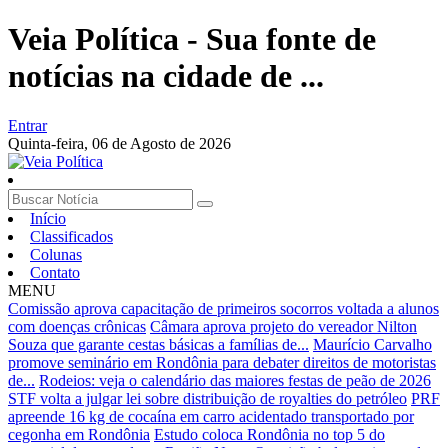
Veia Política - Sua fonte de
notícias na cidade de ...
Entrar
Quinta-feira,
06 de Agosto de 2026
Início
Classificados
Colunas
Contato
MENU
Comissão aprova capacitação de primeiros socorros voltada a alunos
com doenças crônicas
Câmara aprova projeto do vereador Nilton
Souza que garante cestas básicas a famílias de...
Maurício Carvalho
promove seminário em Rondônia para debater direitos de motoristas
de...
Rodeios: veja o calendário das maiores festas de peão de 2026
STF volta a julgar lei sobre distribuição de royalties do petróleo
PRF
apreende 16 kg de cocaína em carro acidentado transportado por
cegonha em Rondônia
Estudo coloca Rondônia no top 5 do