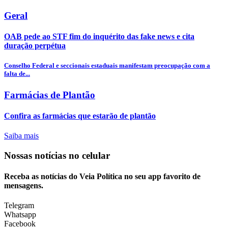
Geral
OAB pede ao STF fim do inquérito das fake news e cita
duração perpétua
Conselho Federal e seccionais estaduais manifestam preocupação com a
falta de...
Farmácias de Plantão
Confira as farmácias que estarão de plantão
Saiba mais
Nossas notícias
no celular
Receba as notícias do Veia Política no seu app favorito de
mensagens.
Telegram
Whatsapp
Facebook