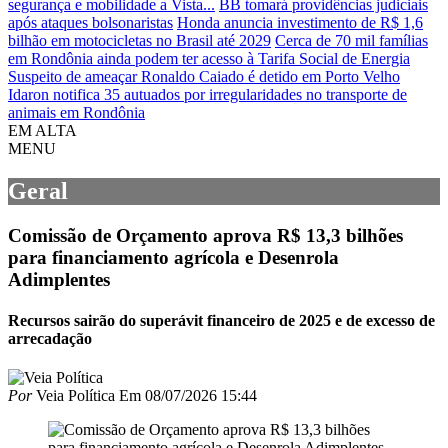
segurança e mobilidade a Vista...
BB tomará providências judiciais
após ataques bolsonaristas
Honda anuncia investimento de R$ 1,6
bilhão em motocicletas no Brasil até 2029
Cerca de 70 mil famílias
em Rondônia ainda podem ter acesso à Tarifa Social de Energia
Suspeito de ameaçar Ronaldo Caiado é detido em Porto Velho
Idaron notifica 35 autuados por irregularidades no transporte de
animais em Rondônia
EM ALTA
MENU
Geral
Comissão de Orçamento aprova R$ 13,3 bilhões
para financiamento agrícola e Desenrola
Adimplentes
Recursos sairão do superávit financeiro de 2025 e de excesso de
arrecadação
Por
Veia Política
Em
08/07/2026 15:44