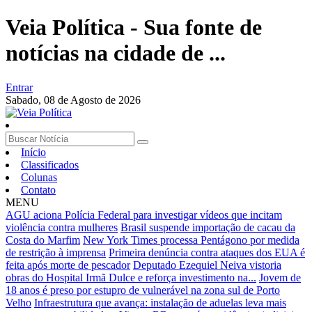
Veia Política - Sua fonte de
notícias na cidade de ...
Entrar
Sabado,
08 de Agosto de 2026
Início
Classificados
Colunas
Contato
MENU
AGU aciona Polícia Federal para investigar vídeos que incitam
violência contra mulheres
Brasil suspende importação de cacau da
Costa do Marfim
New York Times processa Pentágono por medida
de restrição à imprensa
Primeira denúncia contra ataques dos EUA é
feita após morte de pescador
Deputado Ezequiel Neiva vistoria
obras do Hospital Irmã Dulce e reforça investimento na...
Jovem de
18 anos é preso por estupro de vulnerável na zona sul de Porto
Velho
Infraestrutura que avança: instalação de aduelas leva mais