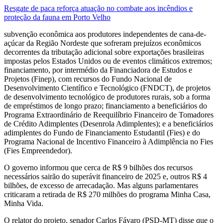
Resgate de paca reforça atuação no combate aos incêndios e
proteção da fauna em Porto Velho
subvenção econômica aos produtores independentes de cana-de-
açúcar da Região Nordeste que sofreram prejuízos econômicos
decorrentes da tributação adicional sobre exportações brasileiras
impostas pelos Estados Unidos ou de eventos climáticos extremos;
financiamento, por intermédio da Financiadora de Estudos e
Projetos (Finep), com recursos do Fundo Nacional de
Desenvolvimento Científico e Tecnológico (FNDCT), de projetos
de desenvolvimento tecnológico de produtores rurais, sob a forma
de empréstimos de longo prazo; financiamento a beneficiários do
Programa Extraordinário de Reequilíbrio Financeiro de Tomadores
de Crédito Adimplentes (Desenrola Adimplentes); e a beneficiários
adimplentes do Fundo de Financiamento Estudantil (Fies) e do
Programa Nacional de Incentivo Financeiro à Adimplência no Fies
(Fies Empreendedor).
O governo informou que cerca de R$ 9 bilhões dos recursos
necessários sairão do superávit financeiro de 2025 e, outros R$ 4
bilhões, de excesso de arrecadação. Mas alguns parlamentares
criticaram a retirada de R$ 270 milhões do programa Minha Casa,
Minha Vida.
O relator do projeto, senador Carlos Fávaro (PSD-MT) disse que o