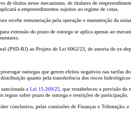
res de títulos nesse mecanismo, de titulares de empreendimen
 aplicará a empreendimentos sujeitos ao regime de cotas.
dora recebe remuneração pela operação e manutenção da usina,
 para extensão do prazo de outorga se aplica apenas ao mecan
mentares.
al (PSD-RJ) ao Projeto de Lei 6062/23, de autoria do ex-de
orrogar outorgas que gerem efeitos negativos nas tarifas dos
 distribuição quanto pela transferência dos riscos hidrológico
i sancionada a
Lei 15.269/25
, que restabeleceu a previsão do 
 regras sobre prazo de outorga e restrições de participação.
ter conclusivo, pelas comissões de Finanças e Tributação; e d