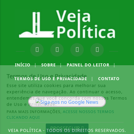
INÍCIO
|
SOBRE
|
PAINEL DO LEITOR
|
Termos de Uso e Privacidade
TERMOS DE USO E PRIVACIDADE
|
CONTATO
Esse site utiliza cookies para melhorar sua
experiência de navegação. Ao continuar o acesso,
entendemos que você concorda com nossos Termos
de Uso e Privacidade.
PARA MAIS INFORMAÇÕES,
ACESSE NOSSOS TERMOS
CLICANDO AQUI
PROSSEGUIR
VEIA POLÍTICA - TODOS OS DIREITOS RESERVADOS.