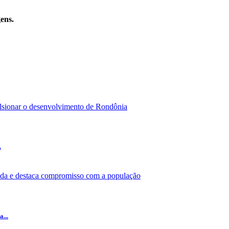
ens.
.
...