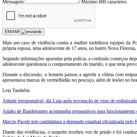
Mensagem
Máximo 600 caracteres.
ENVIAR
Mais um caso de violência contra a mulher mobilizou equipes da Pol
própria esposa, uma adolescente de 17 anos, no bairro Nova Floresta, 
Segundo informações apuradas pela polícia, a confusão começou depoi
adolescente questionou o comportamento do marido, o que teria prov
Durante a discussão, o homem passou a agredir a vítima com empurr
apresentava marcas de vermelhidão no pescoço, além de lesões no braç
Leia Também:
Atitude irresponsável, diz Lula após revogação de visto de embaixad
Adalto de Bandeirantes acompanha preparativos para funcionamento 
Marcio Pacele tem candidatura a deputado estadual oficializada pel
Diante das evidências, o suspeito recebeu voz de prisão e foi condu