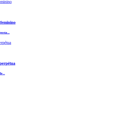
 feminino
osta...
 perpétua
e...