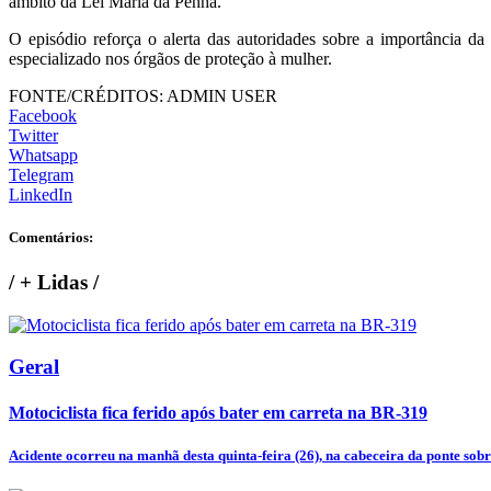
âmbito da Lei Maria da Penha.
O episódio reforça o alerta das autoridades sobre a importância d
especializado nos órgãos de proteção à mulher.
FONTE/CRÉDITOS:
ADMIN USER
Facebook
Twitter
Whatsapp
Telegram
LinkedIn
Comentários:
/
+ Lidas
/
Geral
Motociclista fica ferido após bater em carreta na BR-319
Acidente ocorreu na manhã desta quinta-feira (26), na cabeceira da ponte sobre