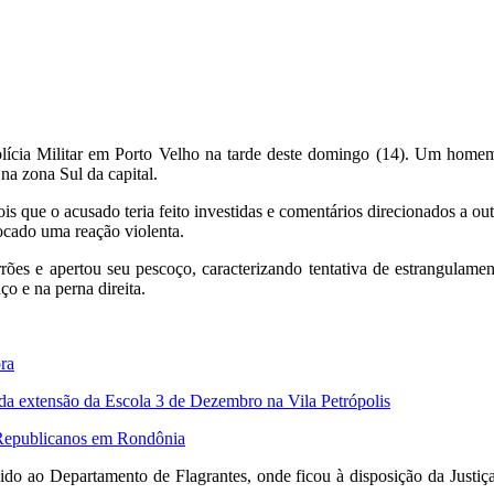
ícia Militar em Porto Velho na tarde deste domingo (14). Um homem d
na zona Sul da capital.
s que o acusado teria feito investidas e comentários direcionados a o
ocado uma reação violenta.
ões e apertou seu pescoço, caracterizando tentativa de estrangulamen
o e na perna direita.
ora
da extensão da Escola 3 de Dezembro na Vila Petrópolis
o Republicanos em Rondônia
zido ao Departamento de Flagrantes, onde ficou à disposição da Justiça