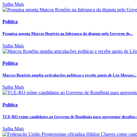
Saiba Mais
Política
Pesquisa aponta Marcos Rogério na liderança da disputa pelo Governo de...
Saiba Mais
Política
Marcos Rogério amplia articulações políticas e recebe apoio de Léo Moraes...
Saiba Mais
Política
TCE-RO reúne candidatos ao Governo de Rondônia para apresentar desafios e
Saiba Mais