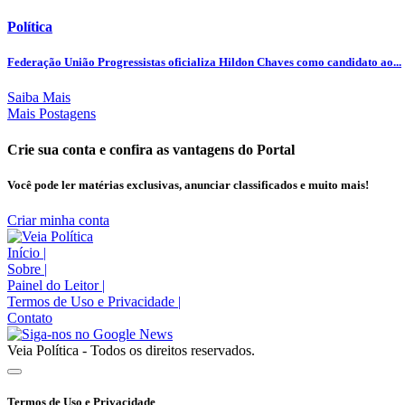
Política
Federação União Progressistas oficializa Hildon Chaves como candidato ao...
Saiba Mais
Mais Postagens
Crie sua conta e confira as vantagens do Portal
Você pode ler matérias exclusivas, anunciar classificados e muito mais!
Criar minha conta
Início
|
Sobre
|
Painel do Leitor
|
Termos de Uso e Privacidade
|
Contato
Veia Política - Todos os direitos reservados.
Termos de Uso e Privacidade