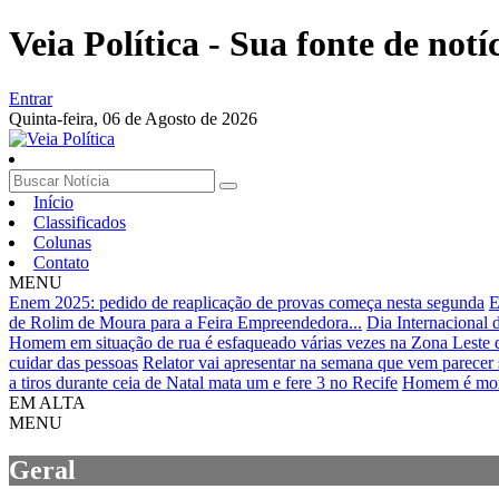
Veia Política - Sua fonte de notíc
Entrar
Quinta-feira,
06 de Agosto de 2026
Início
Classificados
Colunas
Contato
MENU
Enem 2025: pedido de reaplicação de provas começa nesta segunda
E
de Rolim de Moura para a Feira Empreendedora...
Dia Internacional 
Homem em situação de rua é esfaqueado várias vezes na Zona Leste 
cuidar das pessoas
Relator vai apresentar na semana que vem parecer
a tiros durante ceia de Natal mata um e fere 3 no Recife
Homem é morto
EM ALTA
MENU
Geral