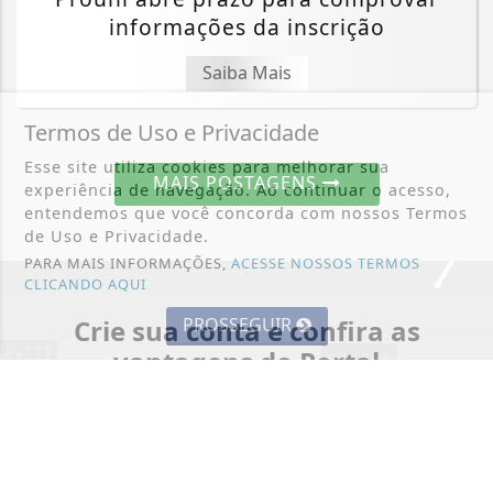
informações da inscrição
Saiba Mais
Termos de Uso e Privacidade
Esse site utiliza cookies para melhorar sua
MAIS POSTAGENS
experiência de navegação. Ao continuar o acesso,
entendemos que você concorda com nossos Termos
de Uso e Privacidade.
PARA MAIS INFORMAÇÕES,
ACESSE NOSSOS TERMOS
CLICANDO AQUI
PROSSEGUIR
Crie sua conta e confira as
vantagens do Portal
Você pode ler matérias exclusivas, anunciar
classificados e muito mais!